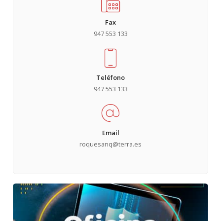
Fax
947 553 133
Teléfono
947 553 133
Email
roquesanq@terra.es