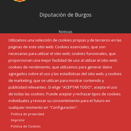
Diputación de Burgos
Noticias
Eventos
Utilizamos una selección de cookies propias y de terceros en las
Corporación Municipal
páginas de este sitio web: Cookies esenciales, que son
Teléfonos de interés
necesarias para utilizar el sitio web; cookies funcionales, que
proporcionan una mejor facilidad de uso al utilizar el sitio web;
INICIAR SESIÓN
cookies de rendimiento, que utilizamos para generar datos
MAPA WEB
agregados sobre el uso y las estadísticas del sitio web; y cookies
de marketing, que se utilizan para mostrar contenido y
publicidad relevantes. Si elige "ACEPTAR TODO", acepta el uso
de todas las cookies. Puede aceptar y rechazar tipos de cookies
individuales y revocar su consentimiento para el futuro en
cualquier momento en "Configuración".
Política de privacidad
Imprimir
Politica de Cookies