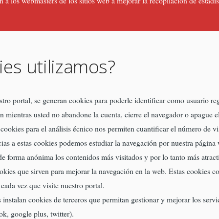
a los webmasters de los sitios web a mejorar la recopilación de estadísi
ies utilizamos?
tro portal, se generan cookies para poderle identificar como usuario re
n mientras usted no abandone la cuenta, cierre el navegador o apague el
cookies para el análisis écnico nos permiten cuantificar el número de vis
acias a estas cookies podemos estudiar la navegación por nuestra página
e forma anónima los contenidos más visitados y por lo tanto más atract
ies que sirven para mejorar la navegación en la web. Estas cookies con
cada vez que visite nuestro portal.
 instalan cookies de terceros que permitan gestionar y mejorar los serv
k, google plus, twitter).