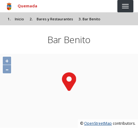
Pasar al contenido principal
Quemada
Inicio
Bares y Restaurantes
Bar Benito
Bar Benito
+
–
©
OpenStreetMap
contributors.